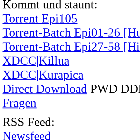
Kommt und staunt:
Torrent Epi105
Torrent-Batch Epi01-26 [H
Torrent-Batch Epi27-58 [H
XDCC
|Killua
XDCC
|Kurapica
Direct Download
PWD
DD
Fragen
RSS
Feed:
Newsfeed