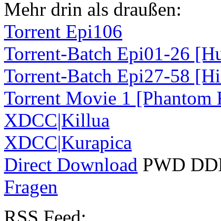
Mehr drin als draußen:
Torrent Epi106
Torrent-Batch Epi01-26 [H
Torrent-Batch Epi27-58 [H
Torrent Movie 1 [Phantom
XDCC
|Killua
XDCC
|Kurapica
Direct Download
PWD
DD
Fragen
RSS
Feed: