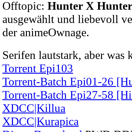
Offtopic:
Hunter X Hunter 
ausgewählt und liebevoll 
der animeOwnage.
Serifen lautstark, aber wa
Torrent Epi103
Torrent-Batch Epi01-26 [H
Torrent-Batch Epi27-58 [H
XDCC
|Killua
XDCC
|Kurapica