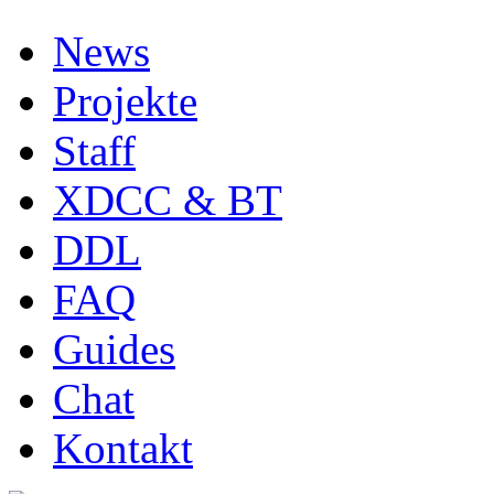
News
Projekte
Staff
XDCC & BT
DDL
FAQ
Guides
Chat
Kontakt