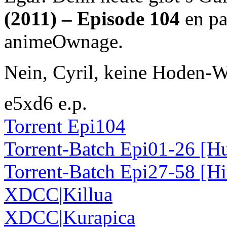
(2011) – Episode 104
en pa
animeOwnage.
Nein, Cyril, keine Hoden-W
e5xd6 e.p.
Torrent Epi104
Torrent-Batch Epi01-26 [H
Torrent-Batch Epi27-58 [H
XDCC
|Killua
XDCC
|Kurapica