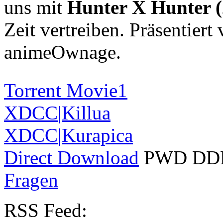
uns mit
Hunter X Hunter 
Zeit vertreiben. Präsentier
animeOwnage.
Torrent Movie1
XDCC
|Killua
XDCC
|Kurapica
Direct Download
PWD
DD
Fragen
RSS
Feed: